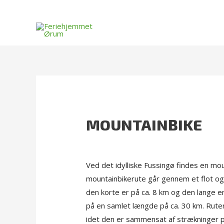
Gå
til
indholdet
MOUNTAINBIKE
Ved det idylliske Fussingø findes en mo
mountainbikerute går gennem et flot og v
den korte er på ca. 8 km og den lange e
på en samlet længde på ca. 30 km. Ruten 
idet den er sammensat af strækninger p