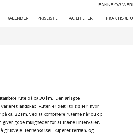
JEANNE OG WER
KALENDER
PRISLISTE
FACILITETER
PRAKTISKE 
utainbike rute på ca 30 km. Den anlagte
arieret landskab. Ruten er delt i to sløjfer, hvor
r på ca. 22 km. Ved at kombinere ruterne når du op
giver gode muligheder for at træne i intervaller,
å grusveje, terrænkørsel i kuperet terræn, og