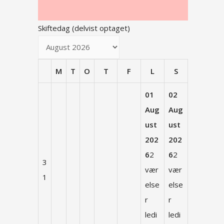
Skiftedag (delvist optaget)
M
T
O
T
F
L
S
01
02
Aug
Aug
ust
ust
202
202
6
2
6
2
3
vær
vær
1
else
else
r
r
ledi
ledi