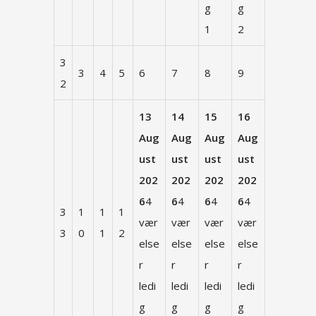
g
g
1
2
3
3
4
5
6
7
8
9
2
13
14
15
16
Aug
Aug
Aug
Aug
ust
ust
ust
ust
202
202
202
202
6
4
6
4
6
4
6
4
3
1
1
1
vær
vær
vær
vær
3
0
1
2
else
else
else
else
r
r
r
r
ledi
ledi
ledi
ledi
g
g
g
g