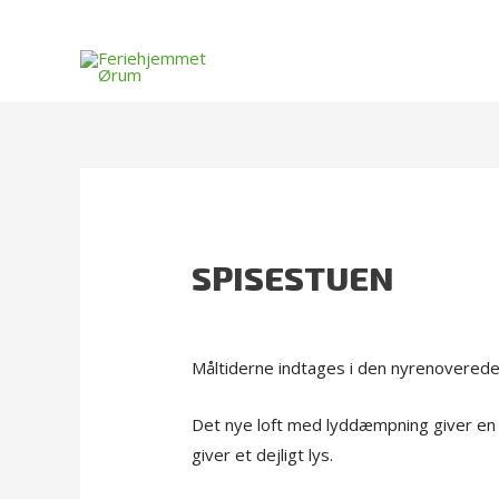
Gå
til
indholdet
SPISESTUEN
Måltiderne indtages i den nyrenovered
Det nye loft med lyddæmpning giver en
giver et dejligt lys.