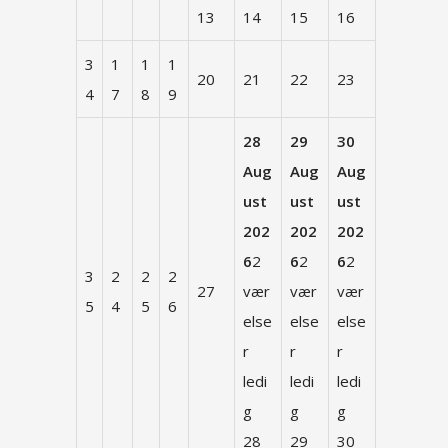
13
14
15
16
3
1
1
1
20
21
22
23
4
7
8
9
28
29
30
Aug
Aug
Aug
ust
ust
ust
202
202
202
6
2
6
2
6
2
3
2
2
2
27
vær
vær
vær
5
4
5
6
else
else
else
r
r
r
ledi
ledi
ledi
g
g
g
28
29
30