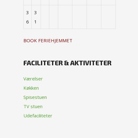
3
3
6
1
BOOK FERIEHJEMMET
FACILITETER & AKTIVITETER
Værelser
Køkken
Spisestuen
TV stuen
Udefaciliteter